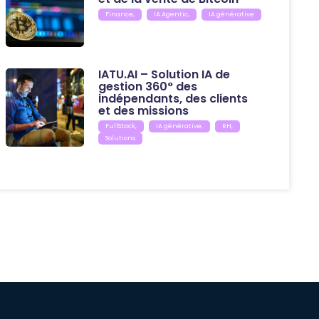
Finance
,
IA Agentic
,
IA générative
IATU.AI – Solution IA de
gestion 360° des
indépendants, des clients
et des missions
FullStack
,
IA générative
,
RH
,
Solutions