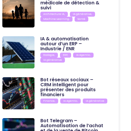
médicale de détection &
suivi
Architecture IA
,
IA générative
,
Machine Learning
,
Santé
IA & automatisation
autour d’un ERP –
Industrie / ENR
Ecologie
,
ERP
,
IA Agentic
,
IA générative
Bot réseaux sociaux –
CRM intelligent pour
présenter des produits
financiers
Finance
,
IA Agentic
,
IA générative
Bot Telegram –
Automatisation de l’achat
et de la vente de Bitcoin