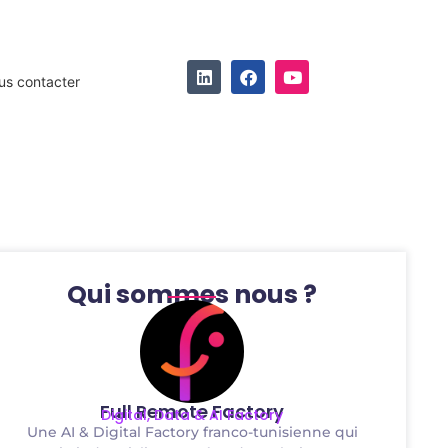
us contacter
Qui sommes nous ?
Full Remote Factory
Digital, Data & AI Factory
Une AI & Digital Factory franco-tunisienne qui