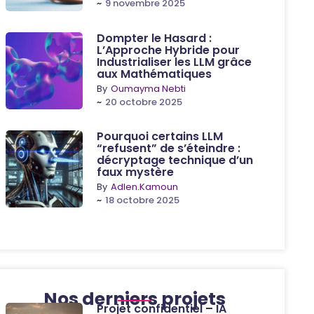
~
9 novembre 2025
Dompter le Hasard :
L’Approche Hybride pour
Industrialiser les LLM grâce
aux Mathématiques
By
Oumayma Nebti
~
20 octobre 2025
Pourquoi certains LLM
“refusent” de s’éteindre :
décryptage technique d’un
faux mystère
By
Adlen.Kamoun
~
18 octobre 2025
Nos derniers projets
Projet confidentiel – IA