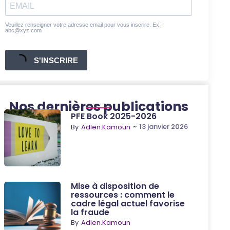
Veuillez renseigner votre adresse email pour vous inscrire. Ex. :
abc@xyz.com
S'INSCRIRE
Nos dernières publications
PFE Book 2025-2026
~
13 janvier 2026
By
Adlen.Kamoun
Mise à disposition de
ressources : comment le
cadre légal actuel favorise
la fraude
By
Adlen.Kamoun