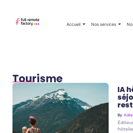
Accueil
Nos services
Nos
Tourisme
IA h
séjo
rest
By
Adl
Éditeu
hôteli