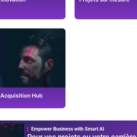
 Acquisition Hub
Empower Business with Smart AI
Pour vos projets ou votre carrière