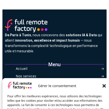
De Paris à Tunis
, nous concevons des
solutions IA & Data
qui
allient
innovation, excellence et impact humain
— nous
transformons la complexité technologique en performance
utile et mesurable.
Menu
Accueil
Nos services
Nos projets
Gérer le consentement
Nos publications
Pour offrir les meilleures expériences, nous utilisons des technologies
Nos vidéos
telles que les cookies pour stocker et/ou accéder aux informations des
appareils. Le fait de consentir à ces technologies nous permettra de
Nous rejoindre