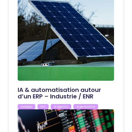
IA & automatisation autour
d’un ERP – Industrie / ENR
Ecologie
,
ERP
,
IA Agentic
,
IA générative