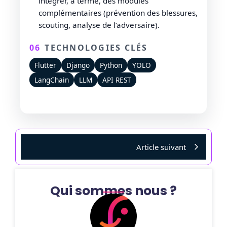
intégrer, à terme, des modules
complémentaires (prévention des blessures,
scouting, analyse de l’adversaire).
06
TECHNOLOGIES CLÉS
Flutter
Django
Python
YOLO
LangChain
LLM
API REST
Article suivant
Qui sommes nous ?